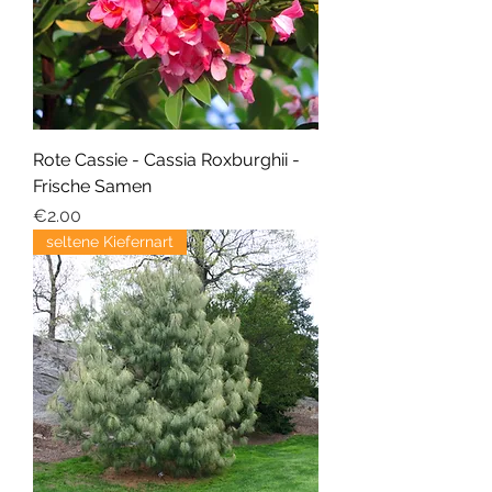
Rote Cassie - Cassia Roxburghii -
Frische Samen
Price
€2.00
seltene Kiefernart