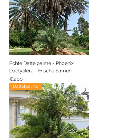
Echte Dattelpalme - Phoenix
Dactylifera - Frische Samen
Price
€2.00
Dattelpalme