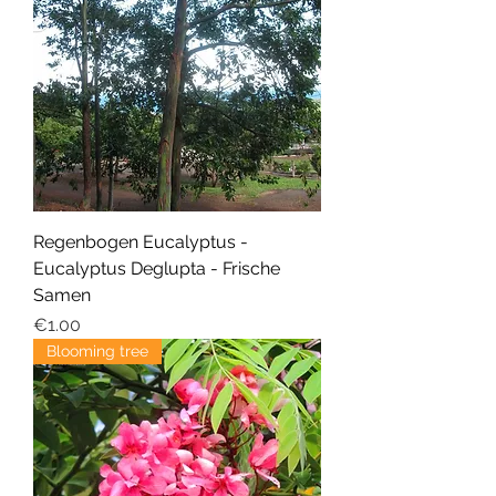
Regenbogen Eucalyptus -
Eucalyptus Deglupta - Frische
Samen
Price
€1.00
Blooming tree