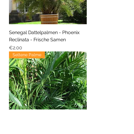
Senegal Dattelpalmen - Phoenix
Reclinata - Frische Samen
Price
€2.00
Seltene Palme