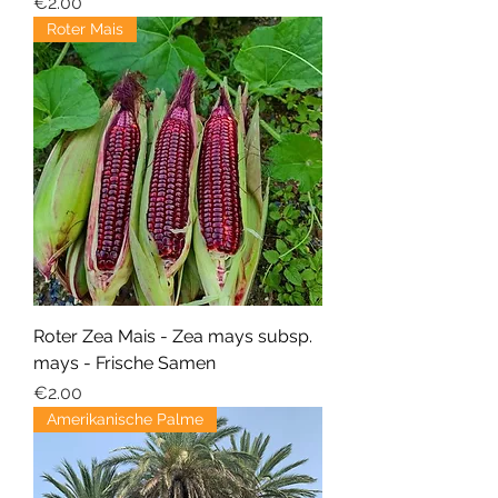
Price
€2.00
Roter Mais
Roter Zea Mais - Zea mays subsp.
mays - Frische Samen
Price
€2.00
Amerikanische Palme