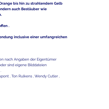
Orange bis hin zu strahlendem Gelb
Keimrate die 
sondern auch Bestäuber wie
Stunden in Wa
.
ffen .
Eine ausführliche 
Lieferung bei !!!
sendung inclusive einer umfangreichen
rfen nach Angaben der Eigentümer
der sind eigene Bilddateien
.
pont , Ton Rulkens , Wendy Cutler ,