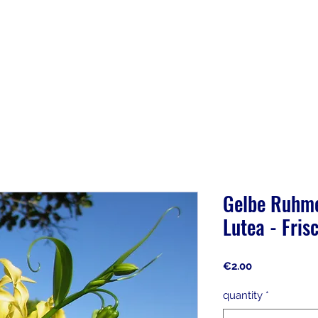
Gelbe Ruhme
Lutea - Fri
Price
€2.00
quantity
*