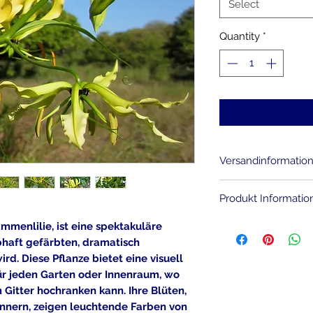
Select
Quantity
*
Versandinformatio
Sie zahlen für jed
Produkt Informatio
Euro reale Versan
Produkte Bestelle
Die Parkia Samen 
ammenlilie, ist eine spektakuläre
. Die Versandkoste
Indien .
ebhaft gefärbten, dramatisch
Bei mehreren Prod
rd. Diese Pflanze bietet eine visuell
noch ein Gratisge
r jeden Garten oder Innenraum, wo
Anzahl der geliefe
 Gitter hochranken kann. Ihre Blüten,
nnern, zeigen leuchtende Farben von
Aussaat von S