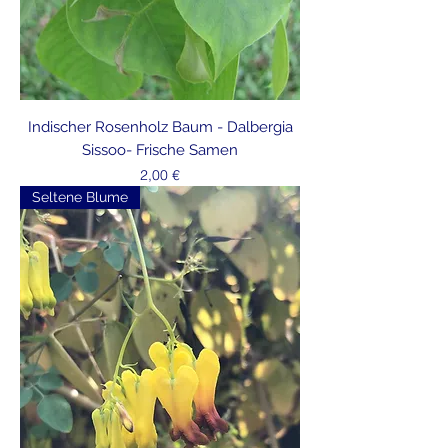
Indischer Rosenholz Baum - Dalbergia
Sissoo- Frische Samen
Preis
2,00 €
Seltene Blume