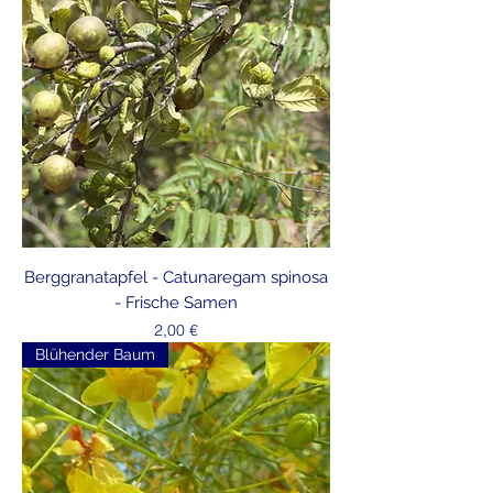
Berggranatapfel - Catunaregam spinosa
- Frische Samen
Preis
2,00 €
Blühender Baum