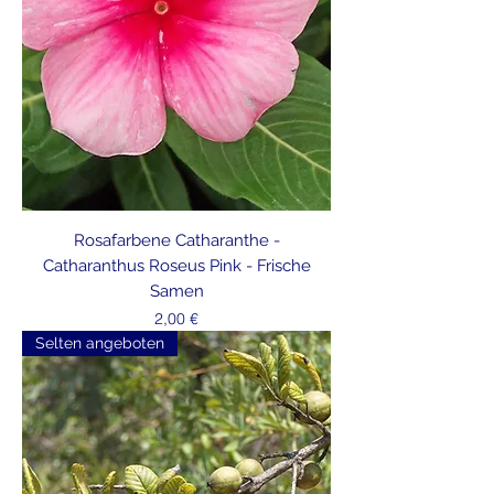
Rosafarbene Catharanthe -
Catharanthus Roseus Pink - Frische
Samen
Preis
2,00 €
Selten angeboten