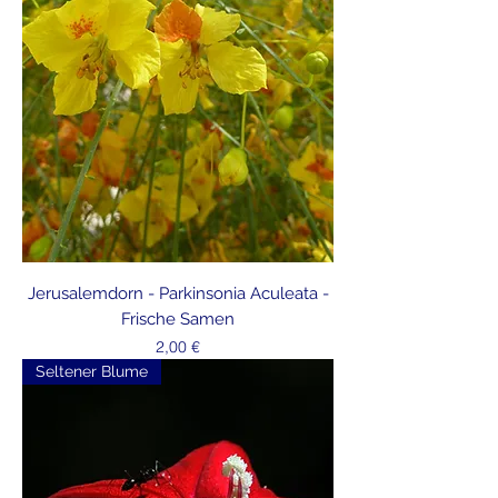
Jerusalemdorn - Parkinsonia Aculeata -
Frische Samen
Preis
2,00 €
Seltener Blume