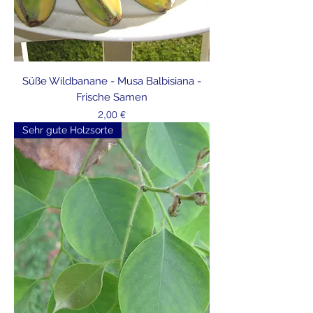
Süße Wildbanane - Musa Balbisiana -
Frische Samen
Preis
2,00 €
Sehr gute Holzsorte