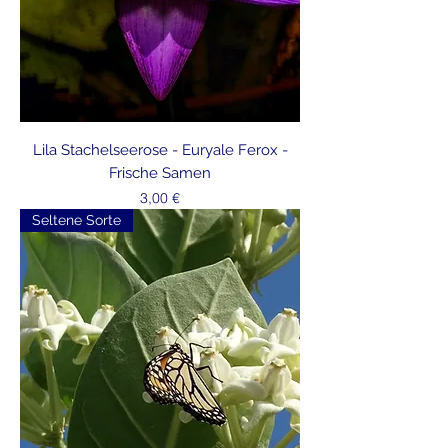
Lila Stachelseerose - Euryale Ferox -
Frische Samen
Preis
3,00 €
Seltene Sorte