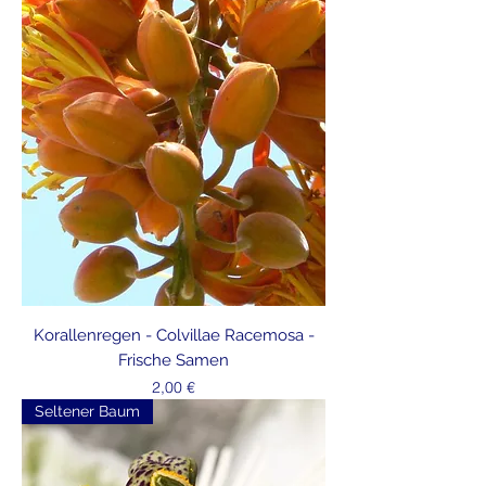
Korallenregen - Colvillae Racemosa -
Frische Samen
Preis
2,00 €
Seltener Baum