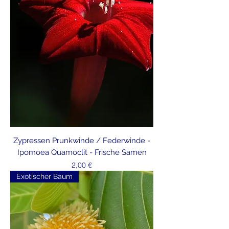
Zypressen Prunkwinde / Federwinde -
Ipomoea Quamoclit - Frische Samen
Preis
2,00 €
Exotischer Baum