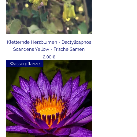
Kletternde Herzblumen - Dactylicapnos
Scandens Yellow - Frische Samen
Preis
2,00 €
Wasserpflanze