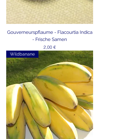
Gouverneurspflaume - Flacourtia Indica
- Frische Samen
Preis
2,00 €
Wildbanane