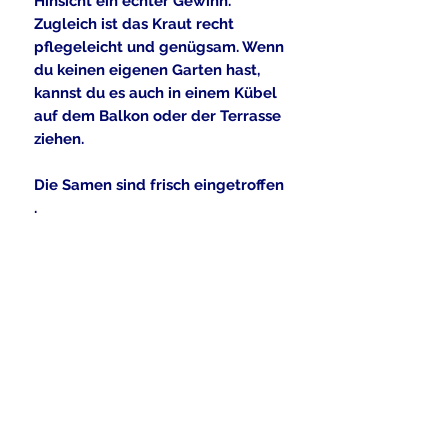
Hinsicht ein echter Gewinn.
Zugleich ist das Kraut recht
pflegeleicht und genügsam. Wenn
du keinen eigenen Garten hast,
kannst du es auch in einem Kübel
auf dem Balkon oder der Terrasse
ziehen.
Die Samen sind frisch eingetroffen
.
Der Versand erfolgt als
Briefsendung inclusive einer
umfangreichen Anleitung .
Alle gezeigten Bilddateien dürfen
nach Angaben der Eigentümer
kommerziell genutzt werden , oder
sind eigene Bilddateien