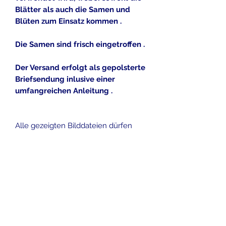
Blätter als auch die Samen und
Blüten zum Einsatz kommen .
Die Samen sind frisch eingetroffen .
Der Versand erfolgt als gepolsterte
Briefsendung inlusive einer
umfangreichen Anleitung .
Alle gezeigten Bilddateien dürfen
nach Angaben der Eigentümer
kommerziell genutzt werden , oder
sind eigene Bilddateien
Ausgeführt von
www.flickr.com
.
Picture copyright by Andrea Kirkby ,
Mark Gunn , Nanimo , Robert
Padovani , Christine McIntosh , K M ,
Haldean Brown