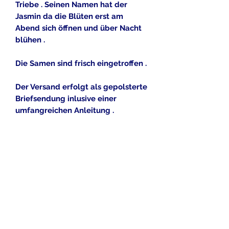
Triebe . Seinen Namen hat der
Jasmin da die Blüten erst am
Abend sich öffnen und über Nacht
blühen .
Die Samen sind frisch eingetroffen .
Der Versand erfolgt als gepolsterte
Briefsendung inlusive einer
umfangreichen Anleitung .
Alle gezeigten Bilddateien dürfen
nach Angaben der Eigentümer
kommerziell genutzt werden , oder
sind eigene Bilddateien
Ausgeführt von
www.flickr.com
.
Picture copyright by Santulan
Mahanta , Dinesh Valke , Avinash
Bhat