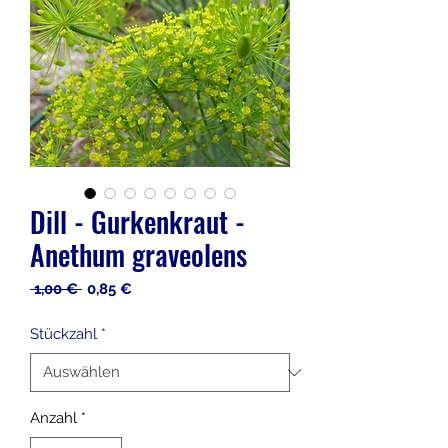
Dill - Gurkenkraut -
Anethum graveolens
Standardpreis
Sale-
 1,00 € 
0,85 €
Preis
Stückzahl
*
Anzahl
*