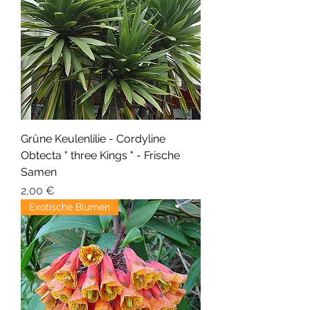
Grüne Keulenlilie - Cordyline
Obtecta " three Kings " - Frische
Samen
Preis
2,00 €
Exotische Blumen