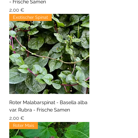
- Frische Samen
Preis
2,00 €
Exotischer Spinat
Roter Malabarspinat - Basella alba
var. Rubra - Frische Samen
Preis
2,00 €
Roter Mais