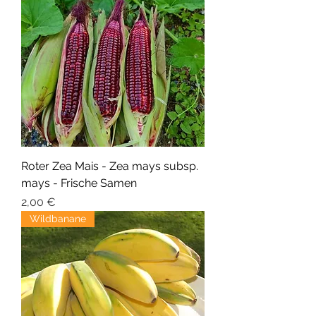
Roter Zea Mais - Zea mays subsp.
mays - Frische Samen
Preis
2,00 €
Wildbanane