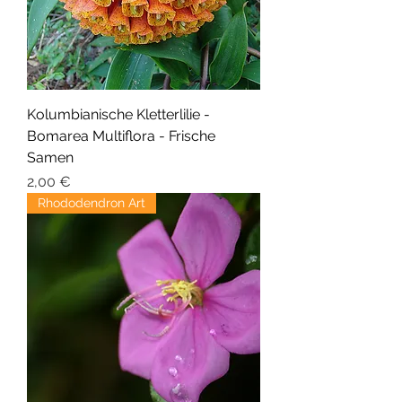
Kolumbianische Kletterlilie -
Bomarea Multiflora - Frische
Samen
Preis
2,00 €
Rhododendron Art