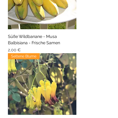
Süße Wildbanane - Musa
Balbisiana - Frische Samen
Preis
2,00 €
Seltene Blume