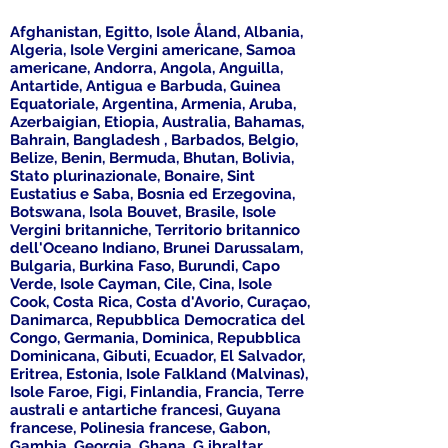
Afghanistan, Egitto, Isole Åland, Albania,
Algeria, Isole Vergini americane, Samoa
americane, Andorra, Angola, Anguilla,
Antartide, Antigua e Barbuda, Guinea
Equatoriale, Argentina, Armenia, Aruba,
Azerbaigian, Etiopia, Australia, Bahamas,
Bahrain, Bangladesh , Barbados, Belgio,
Belize, Benin, Bermuda, Bhutan, Bolivia,
Stato plurinazionale, Bonaire, Sint
Eustatius e Saba, Bosnia ed Erzegovina,
Botswana, Isola Bouvet, Brasile, Isole
Vergini britanniche, Territorio britannico
dell'Oceano Indiano, Brunei Darussalam,
Bulgaria, Burkina Faso, Burundi, Capo
Verde, Isole Cayman, Cile, Cina, Isole
Cook, Costa Rica, Costa d'Avorio, Curaçao,
Danimarca, Repubblica Democratica del
Congo, Germania, Dominica, Repubblica
Dominicana, Gibuti, Ecuador, El Salvador,
Eritrea, Estonia, Isole Falkland (Malvinas),
Isole Faroe, Figi, Finlandia, Francia, Terre
australi e antartiche francesi, Guyana
francese, Polinesia francese, Gabon,
Gambia, Georgia, Ghana, G ibraltar,