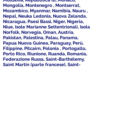
Moldavia, Repubblica di, Monaco,
Mongolia, Montenegro , Montserrat,
Mozambico, Myanmar, Namibia, Nauru ,
Nepal, Neuka Ledonia, Nuova Zelanda,
Nicaragua, Paesi Bassi, Niger, Nigeria,
Niue, Isole Marianne Settentrionali, Isola
Norfolk, Norvegia, Oman, Austria,
Pakistan, Palestina, Palau, Panama,
Papua Nuova Guinea, Paraguay, Perù,
Filippine, Pitcairn, Polonia , Portogallo,
Porto Rico, Riunione, Ruanda, Romania,
Federazione Russa, Saint-Barthélemy,
Saint Martin (parte francese), Saint-
Martin (parte olandese), Isole Salomone,
Zambia, Samoa, San Marino, São Tomé e
Príncipe, Arabia Arabia, Svezia, Svizzera,
Senegal, Serbia, Seychelles, Sierra
Leone, Zimbabwe, Singapore, Slovacchia,
Slovenia, Somalia, Georgia del Sud e
Isole Sandwich meridionali, Spagna, Sri
Lanka, Sant'Elena, Ascensione e Tristan
da Cunha, St. Kitts e Nevis, Santa Lucia,
Saint Pierre e Miquelon, Saint Vincent e
Grenadine, Sud Africa, Sudan, Sud Sudan,
Suriname, Svalbard e Jan Mayen,