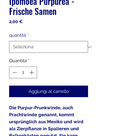
Ipomoea Purpurea -
Frische Samen
Prezzo
2,00 €
quantità
*
Quantità
*
Aggiungi al carrello
Die Purpur-Prunkwinde, auch
Prachtwinde genannt, kommt
ursprünglich aus Mexiko und wird
als Zierpflanze in Spalieren und
Balkonkästen genutzt. Sie kann