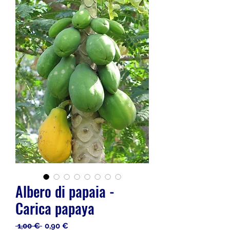
Albero di papaia -
Carica papaya
Prezzo
Prezzo
 1,00 € 
0,90 €