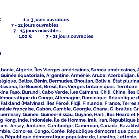
à 3 jours ouvrables
 12 jours ouvrables
7 - 15 jours ouvrables
,00 € 7 - 21 jours ouvrables
ns
lbanie, Algérie, Îles Vierges américaines, Samoa américaines, 
Guinée équatoriale, Argentine, Arménie, Aruba, Azerbaïdjan, É
gique, Belize, Bénin, Bermudes, Bhoutan, Bolivie, État plurinat
wana, Île Bouvet, Brésil, Îles Vierges britanniques, Territoire
na Faso, Burundi, Cabo Verde, Îles Caïmans, Chili, Chine, Îles C
émocratique du Congo, Allemagne, Dominique, République dom
s Falkland (Malvinas), îles Féroé, Fidji, Finlande, France, Terres
ynésie française, Gabon, Gambie, Géorgie, Ghana, G ibraltar, G
rnesey, Guinée, Guinée-Bissau, Guyane, Haïti, Îles Heard et 
g Kong, Inde, Indonésie, Île de Homme, Irak, Iran, République is
Yémen, Jersey, Jordanie, Cambodge, Cameroun, Canada, Kazakhsta
Colombie, Comores, Congo, Corée, République démocratique popu
os, République démocratique populaire de, Lesotho, Lettonie, L