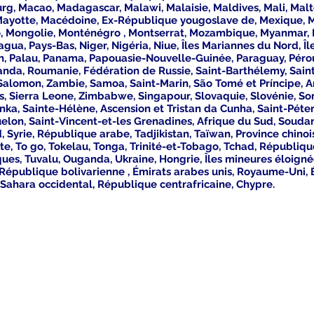
rg, Macao, Madagascar, Malawi, Malaisie, Maldives, Mali, Malte
 Mayotte, Macédoine, Ex-République yougoslave de, Mexique, Mi
, Mongolie, Monténégro , Montserrat, Mozambique, Myanmar, 
gua, Pays-Bas, Niger, Nigéria, Niue, Îles Mariannes du Nord, Î
en, Palau, Panama, Papouasie-Nouvelle-Guinée, Paraguay, Pérou,
anda, Roumanie, Fédération de Russie, Saint-Barthélemy, Saint-
s Salomon, Zambie, Samoa, Saint-Marin, São Tomé et Príncipe, A
es, Sierra Leone, Zimbabwe, Singapour, Slovaquie, Slovénie, So
ka, Sainte-Hélène, Ascension et Tristan da Cunha, Saint-Péters
uelon, Saint-Vincent-et-les Grenadines, Afrique du Sud, Soud
 Syrie, République arabe, Tadjikistan, Taïwan, Province chino
e, To go, Tokelau, Tonga, Trinité-et-Tobago, Tchad, République
ques, Tuvalu, Ouganda, Ukraine, Hongrie, Îles mineures éloigné
République bolivarienne , Émirats arabes unis, Royaume-Uni, É
, Sahara occidental, République centrafricaine, Chypre.