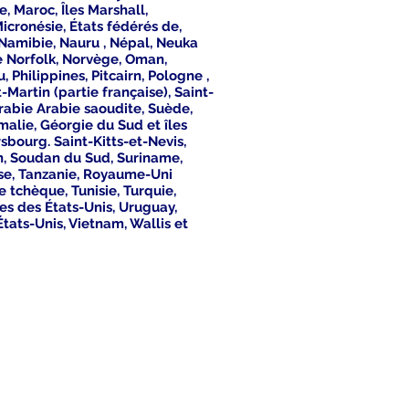
, Maroc, Îles Marshall,
cronésie, États fédérés de,
Namibie, Nauru , Népal, Neuka
le Norfolk, Norvège, Oman,
 Philippines, Pitcairn, Pologne ,
Martin (partie française), Saint-
rabie Arabie saoudite, Suède,
malie, Géorgie du Sud et îles
bourg. Saint-Kitts-et-Nevis,
an, Soudan du Sud, Suriname,
ise, Tanzanie, Royaume-Uni
 tchèque, Tunisie, Turquie,
es des États-Unis, Uruguay,
tats-Unis, Vietnam, Wallis et
adresse
Nicks Asianshop
Nick et Frank Schinköth
Sittardstrasse 54 A
41061 Mönchengladbach
Allemagne