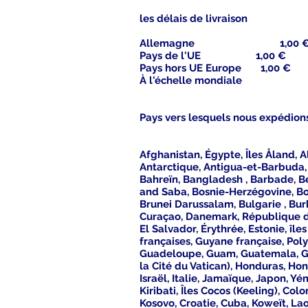
les délais de livraison
Allemagne 1,00 € 1 
Pays de l'UE 1,00 € 7 -
Pays hors UE Europe 1,00 € 
À l'échelle mondiale 1
Pays vers lesquels nous expédio
Afghanistan, Égypte, Îles Åland, A
Antarctique, Antigua-et-Barbuda, 
Bahreïn, Bangladesh , Barbade, Bel
and Saba, Bosnie-Herzégovine, Bots
Brunei Darussalam, Bulgarie , Burki
Curaçao, Danemark, République d
El Salvador, Érythrée, Estonie, île
françaises, Guyane française, Pol
Guadeloupe, Guam, Guatemala, Gue
la Cité du Vatican), Honduras, Hon
Israël, Italie, Jamaïque, Japon, 
Kiribati, Îles Cocos (Keeling), 
Kosovo, Croatie, Cuba, Koweït, La