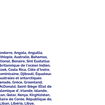
Andorre, Angola, Anguilla,
thiopie, Australie, Bahamas,
ional, Bonaire, Sint Eustatius
 britannique de l'océan Indien,
ook, Costa Rica, Côte d'Ivoire,
inicaine, Djibouti, Équateur,
 australes et antarctiques
renade, Grèce, Groenland,
McDonald, Saint-Siège (État de
lamique d', Irlande, Islande,
n, Qatar, Kenya, Kirghizistan,
laire de Corée, République de,
iban, Libéria, Libye,