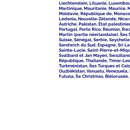
Liechtenstein, Lituanie, Luxembou
Martinique, Mauritanie, Maurice,
Moldavie, République de, Monaco
Ledonia, Nouvelle-Zélande, Nicara
Autriche, Pakistan, État palestini
Portugal, Porto Rico, Réunion, Rw
Martin (partie néerlandaise), Île
Suisse, Sénégal, Serbie, Seychell
Sandwich du Sud, Espagne, Sri Lan
Sainte-Lucie, Saint-Pierre-et-Miq
Svalbard et Jan Mayen, Swaziland,
République, Thaïlande, Timor-Lest
Turkménistan, Îles Turques et Caï
Ouzbékistan, Vanuatu, Venezuela, 
Futuna, Île Christmas, Biélorussie
contact
nicksasianshop@t-online.de