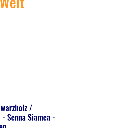
 Welt
warzholz /
- Senna Siamea -
en