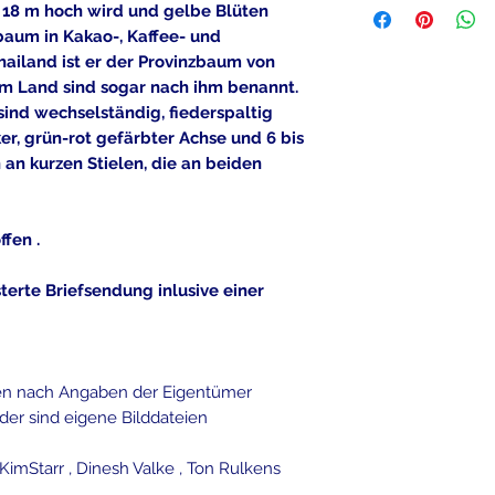
. Die Versandkoste
 18 m hoch wird und gelbe Blüten
Thailand .
Bei mehreren Prod
nbaum in Kakao-, Kaffee- und
noch ein Gratisge
ailand ist er der Provinzbaum von
Direkte Aussaat
Anzahl der geliefe
im Land sind sogar nach ihm benannt.
mit regelmäßig
sind wechselständig, fiederspaltig
Feuchtigkeitsü
r, grün-rot gefärbter Achse und 6 bis
Wachstum.
 an kurzen Stielen, die an beiden
Eine ausführliche 
ffen .
Lieferung bei !!!
terte Briefsendung inlusive einer
fen nach Angaben der Eigentümer
der sind eigene Bilddateien
.
KimStarr , Dinesh Valke , Ton Rulkens