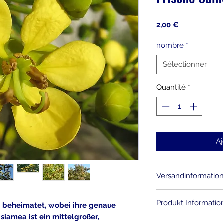
Prix
2,00 €
nombre
*
Sélectionner
Quantité
*
Aj
Versandinformatio
Sie zahlen für jed
Produkt Informatio
en beheimatet, wobei ihre genaue
Euro reale Versan
Produkte Bestelle
siamea ist ein mittelgroßer,
Die Senna Samen b