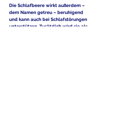
Die Schlafbeere wirkt außerdem –
dem Namen getreu – beruhigend
und kann auch bei Schlafstörungen
unterstützen. Zusätzlich wird sie als
zellschützendes Stärkungsmittel,
zur Förderung eines normalen
Immunsystems, zur körperlichen
Stärkung und insbesondere für die
Schilddrüse eingesetzt.
Die Samen sind frisch eingetroffen .
Der Versand erfolgt als
Briefsendung inlusive einer
umfangreichen Anleitung .
Alle gezeigten Bilddateien dürfen
nach Angaben der Eigentümer