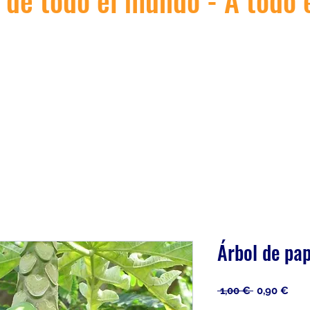
 de todo el mundo - A todo
Árbol de pa
Precio
Prec
 1,00 € 
0,90 €
de