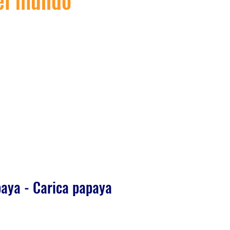
 el mundo
paya - Carica papaya
io