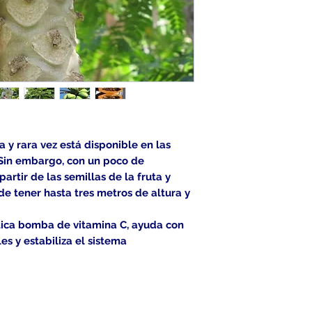
se debe elegir
o un lugar cá
constante en 
invernadero. 
sustrato de s
como turba o 
sustrato de c
plantas, para 
puedan desarr
 y rara vez está disponible en las
de germinaci
 Sin embargo, con un poco de
de 2 a 4 sem
partir de las semillas de la fruta y
del sustrato s
de tener hasta tres metros de altura y
30 ° C).
ntica bomba de vitamina C, ayuda con
¡En la entrega se 
es y estabiliza el sistema
detallado!