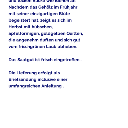
und locken Blicke wie Bienen an.
Nachdem das Gehölz im Frühjahr
mit seiner einzigartigen Blüte
begeistert hat, zeigt es sich im
Herbst mit hübschen,
apfelförmigen, goldgelben Quitten,
die angenehm duften und sich gut
vom frischgrünen Laub abheben.
Das Saatgut ist frisch eingetroffen .
Die Lieferung erfolgt als
Briefsendung inclusive einer
umfangreichen Anleitung .
Alle gezeigten Bilddateien dürfen
nach Angaben der Eigentümer
kommerziell genutzt werden , oder
sind eigene Bilddateien