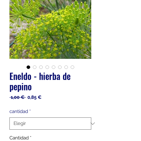
Eneldo - hierba de
pepino
Precio
Precio
 1,00 € 
0,85 €
de
oferta
cantidad
*
Cantidad
*