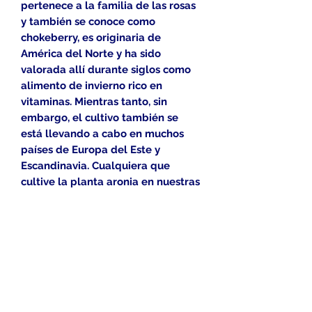
pertenece a la familia de las rosas
y también se conoce como
chokeberry, es originaria de
América del Norte y ha sido
valorada allí durante siglos como
alimento de invierno rico en
vitaminas. Mientras tanto, sin
embargo, el cultivo también se
está llevando a cabo en muchos
países de Europa del Este y
Escandinavia. Cualquiera que
cultive la planta aronia en nuestras
latitudes puede esperar una buena
resistencia a las heladas y la
enorme facilidad de cuidado de la
planta, que siempre garantiza una
rica cosecha incluso en condiciones
subóptimas. No menos por esta
razón, la baya de aronia también es
adecuada para principiantes.