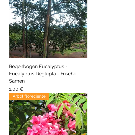
Regenbogen Eucalyptus -
Eucalyptus Deglupta - Frische
Samen
Precio
1,00 €
Árbol floreciente