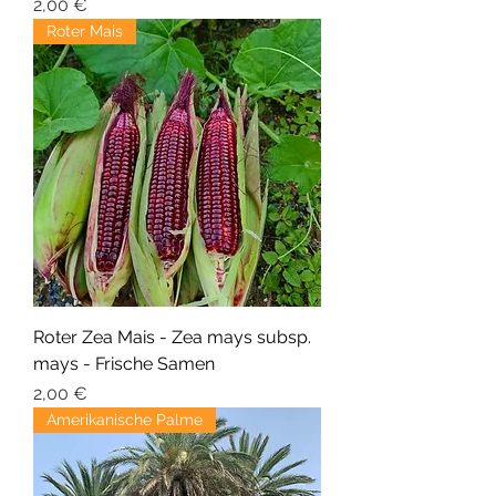
Precio
2,00 €
Roter Mais
Roter Zea Mais - Zea mays subsp.
mays - Frische Samen
Precio
2,00 €
Amerikanische Palme