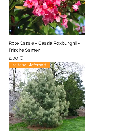
Rote Cassie - Cassia Roxburghii -
Frische Samen
Precio
2,00 €
seltene Kiefernart