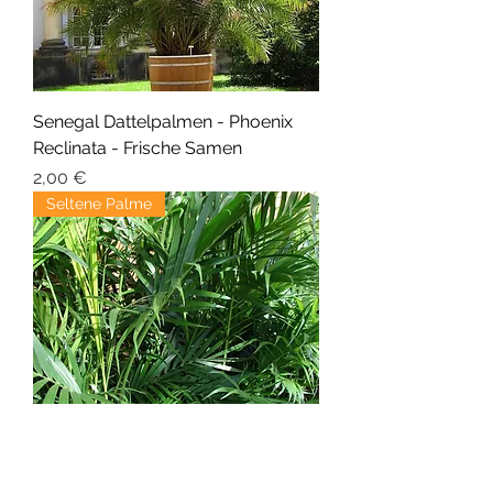
Senegal Dattelpalmen - Phoenix
Reclinata - Frische Samen
Precio
2,00 €
Seltene Palme