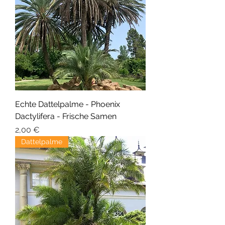
Echte Dattelpalme - Phoenix
Dactylifera - Frische Samen
Precio
2,00 €
Dattelpalme