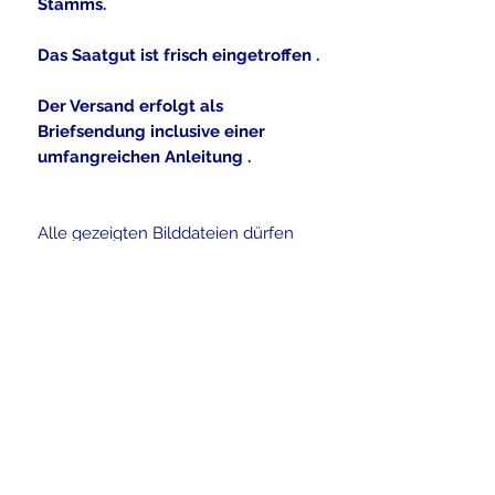
Stamms.
Das Saatgut ist frisch eingetroffen .
Der Versand erfolgt als
Briefsendung inclusive einer
umfangreichen Anleitung .
Alle gezeigten Bilddateien dürfen
nach Angaben der Eigentümer
kommerziell genutzt werden , oder
sind eigene Bilddateien
Ausgeführt von
www.flickr.com
.
Picture copyright by John Tann ,
Dana L.Brown , Forest and KimStarr ,
hcopperm
Versandinformationen